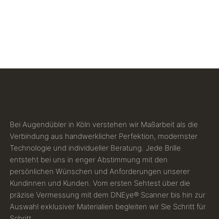
Bei Augendübler in Köln verstehen wir Maßarbeit als die
Verbindung aus handwerklicher Perfektion, modernster
Technologie und individueller Beratung. Jede Brille
entsteht bei uns in enger Abstimmung mit den
persönlichen Wünschen und Anforderungen unserer
Kundinnen und Kunden. Vom ersten Sehtest über die
präzise Vermessung mit dem DNEye® Scanner bis hin zur
Auswahl exklusiver Materialien begleiten wir Sie Schritt für
Schritt.