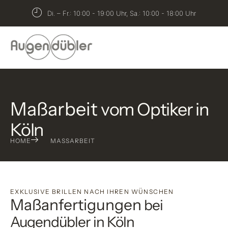
springen
Di. – Fr.: 10:00 - 19:00 Uhr, Sa.: 10:00 - 18:00 Uhr
Maßarbeit
vom Optiker in
Köln
HOME
MASSARBEIT
EXKLUSIVE BRILLEN NACH IHREN WÜNSCHEN
Maßanfertigungen
bei
Augendübler in Köln